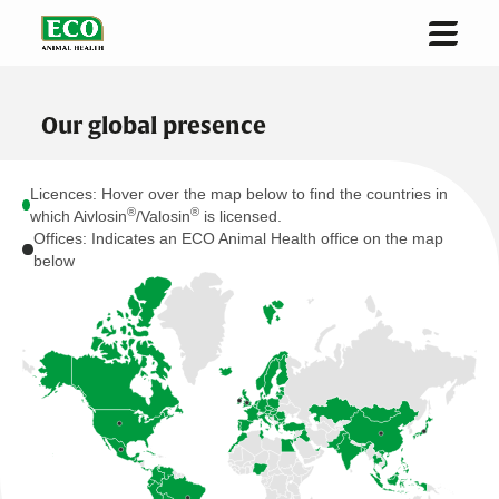
Inicio
Acerca de la empresa
Our global presence
Soluciones e innovación
Licences: Hover over the map below to find the countries in
®
®
which Aivlosin
/Valosin
is licensed.
Sostenibilidad
Offices: Indicates an ECO Animal Health office on the map
below
Inversores
Noticias
Contacto