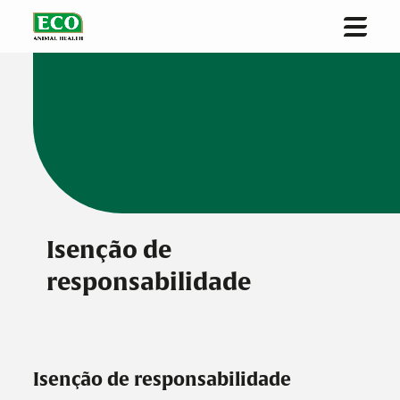
Página inicial
Sobre nós
Soluções e Inovação
Sustentabilidade
Investidores
Isenção de
responsabilidade
Notícias
Contate-nos
Isenção de responsabilidade