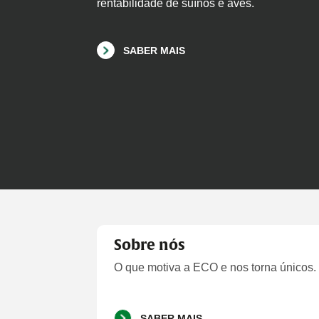
rentabilidade de suínos e aves.
SABER MAIS
Sobre nós
O que motiva a ECO e nos torna únicos.
SABER MAIS