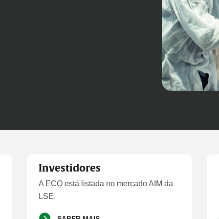
Investidores
A ECO está listada no mercado AIM da
LSE.
SABER MAIS