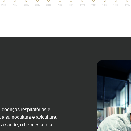
2008
2007
2006
2005
2004
2002
2001
1999
1998
1997
1996
1995
 doenças respiratórias e
 suinocultura e avicultura.
a saúde, o bem-estar e a