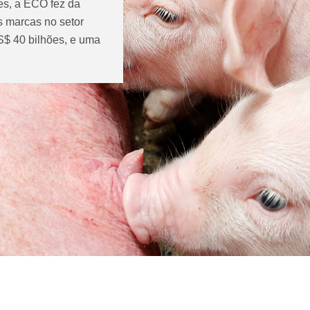
es, a ECO fez da
 marcas no setor
S$ 40 bilhões, e uma